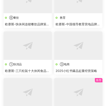
⑥餐饮
教育
欧赛斯-快休闲连锁餐饮品牌策略
欧赛斯-中国领导教育营地品牌狐
创意提案
巴巴战略规划及整合营销传播方
案
①快消品
③电商
欧赛斯-三只松鼠十大休闲食品品
2025小红书爆品起量经营策略
牌新媒体营销策略规划方案