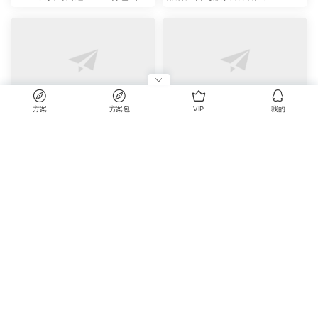
策略投标方案
方案
方案包
VIP
我的
⑧服装
⑧服装
欧赛斯南极人服装品牌新媒体运
欧赛斯-361°童装电商运营策略创
我的
营整合微营销策略规划方案
意案
家居
①快消品
欧赛斯床垫品牌策划定位及战略
欧赛斯：集品堂品牌战略规划方
规划方案
案