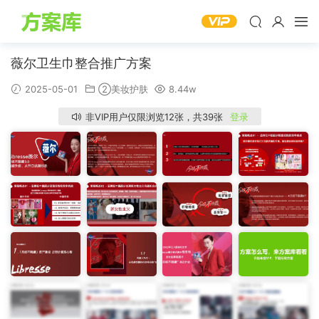
薇尔卫生巾整合推广方案
2025-05-01
②美妆护肤
8.44w
非VIP用户仅限浏览12张，共39张
登录