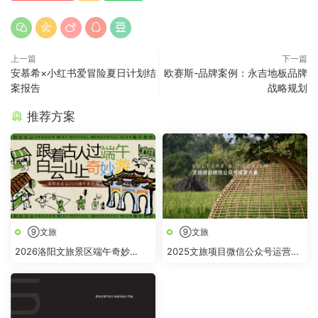
上一篇
下一篇
安慕希×小红书爱冒险夏日计划结
欧赛斯-品牌案例：永吉地板品牌
案报告
战略规划
推荐方案
⑨文旅
⑨文旅
2026洛阳文旅景区端午奇妙
2025文旅项目微信公众号运营方
游“跟着古人过端午 白云山上奇
案
妙“游活动方案