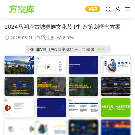
2024马湖府古城彝族文化节IP打造策划概念方案
2025-05-11
⑨文旅
8.97w
非VIP用户仅限浏览12张，共45张
登录