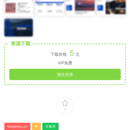
资源下载
5
下载价格
元
VIP免费
请先登录
2
fanganku.cn
IP
方案库