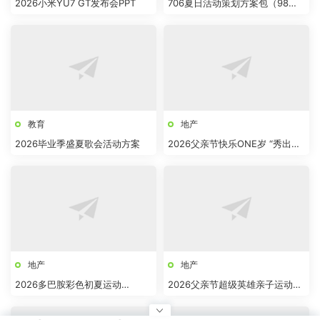
2026小米YU7 GT发布会PPT
706夏日活动策划方案包（98
份）
教育
地产
2026毕业季盛夏歌会活动方案
2026父亲节快乐ONE岁 “秀出爸
气”活动方案
地产
地产
2026多巴胺彩色初夏运动
2026父亲节超级英雄亲子运动
会“嘿！一起来做运动”活动策划方
会“爸气出征 萌运会”活动方案
案