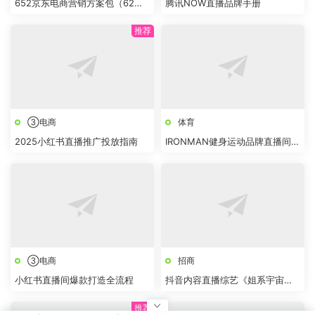
652京东电商营销方案包（62
腾讯NOW直播品牌手册
份）
③电商
体育
2025小红书直播推广投放指南
IRONMAN健身运动品牌直播间营
销方案
③电商
招商
小红书直播间爆款打造全流程
抖音内容直播综艺《姐系宇宙》
招商方案【短视频】【带货】